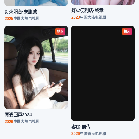
灯火便利店·终章
灯火阳台·未删减
2023
中国大陆
电视剧
2025
中国大陆
电视剧
精选
精选
青瓷回声2024
客房·前传
2026
中国大陆
电视剧
2026
中国香港
电视剧
推理精选