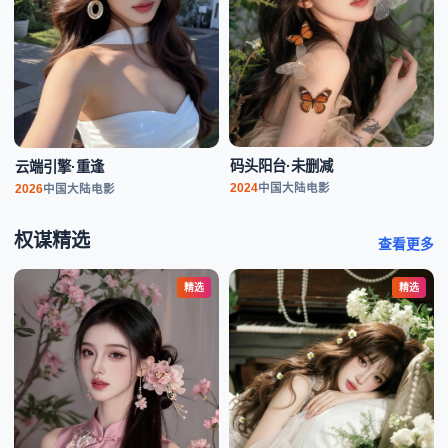
码头阳台·未删减
云端引擎·重逢
2024
中国大陆
电影
2026
中国大陆
电影
权谋精选
查看更多
精选
精选