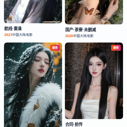
航线·重逢
国产·茶寮·未删减
2023
中国大陆
电影
2026
中国大陆
电影
最新
最新
合同·前传