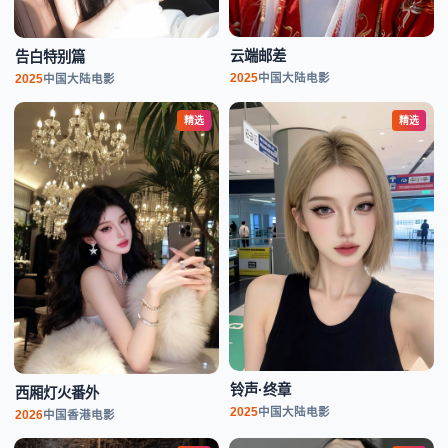
云端邮差
告白特别篇
2025
中国大陆
电影
2025
中国大陆
电影
精选
精选
铃声·终章
西厢灯火番外
2025
中国大陆
电影
2026
中国香港
电影