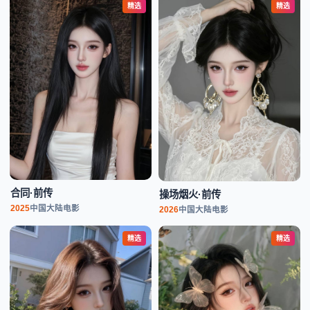
精选
精选
合同·前传
操场烟火·前传
2025
中国大陆
电影
2026
中国大陆
电影
精选
精选