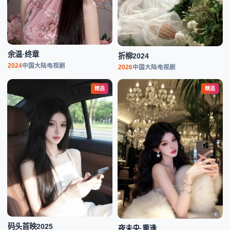
余温·终章
折柳2024
2024
中国大陆
电视剧
2026
中国大陆
电视剧
精选
精选
码头首映2025
夜未央·重逢