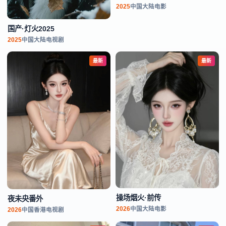
2025
中国大陆
电影
国产·灯火2025
2025
中国大陆
电视剧
最新
最新
操场烟火·前传
夜未央番外
2026
中国大陆
电影
2026
中国香港
电视剧