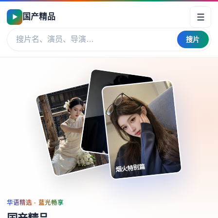
☰
国产精品
▶
搜片
烟火特别篇
华语精选 · 蓝光畅享